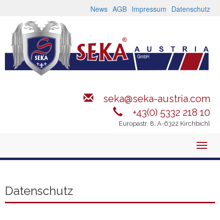
Direkt
News
AGB
Impressum
Datenschutz
zum
Inhalt
seka@seka-austria.com
+43(0) 5332 218 10
Europastr. 8, A-6322 Kirchbichl
Toggl
navig
Datenschutz