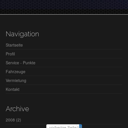
Navigation
Startseite
Profil
Service - Punkte
Fahrzeuge
Vermietung
Kontakt
Archive
2008
(2)
‹ vorherige Seite
1
2