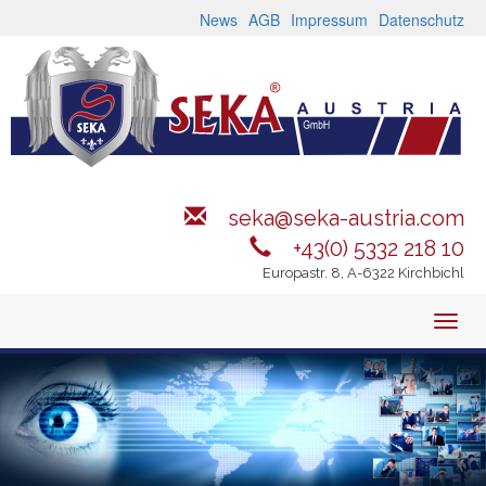
Direkt
News
AGB
Impressum
Datenschutz
zum
Inhalt
seka@seka-austria.com
+43(0) 5332 218 10
Europastr. 8, A-6322 Kirchbichl
Toggl
navig